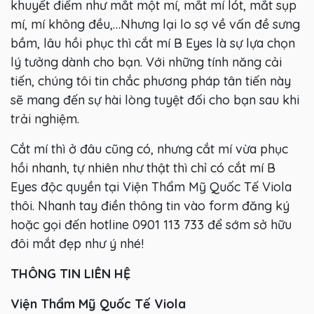
khuyết điểm như mắt một mí, mắt mí lót, mắt sụp
mí, mí không đều,…Nhưng lại lo sợ về vấn đề sưng
bầm, lâu hồi phục thì cắt mí B Eyes là sự lựa chọn
lý tưởng dành cho bạn. Với những tính năng cải
tiến, chúng tôi tin chắc phương pháp tân tiến này
sẽ mang đến sự hài lòng tuyệt đối cho bạn sau khi
trải nghiệm.
Cắt mí thì ở đâu cũng có, nhưng cắt mí vừa phục
hồi nhanh, tự nhiên như thật thì chỉ có cắt mí B
Eyes độc quyền tại Viện Thẩm Mỹ Quốc Tế Viola
thôi. Nhanh tay điền thông tin vào form đăng ký
hoặc gọi đến hotline 0901 113 733 để sớm sở hữu
đôi mắt đẹp như ý nhé!
THÔNG TIN LIÊN HỆ
Viện Thẩm Mỹ Quốc Tế Viola