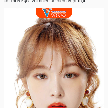
cắt mí B Eyes với nhiều ưu điểm vượt trội.