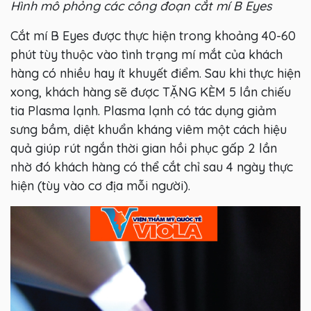
Hình mô phỏng các công đoạn cắt mí B Eyes
Cắt mí B Eyes được thực hiện trong khoảng 40-60
phút tùy thuộc vào tình trạng mí mắt của khách
hàng có nhiều hay ít khuyết điểm. Sau khi thực hiện
xong, khách hàng sẽ được TẶNG KÈM 5 lần chiếu
tia Plasma lạnh. Plasma lạnh có tác dụng giảm
sưng bầm, diệt khuẩn kháng viêm một cách hiệu
quả giúp rút ngắn thời gian hồi phục gấp 2 lần
nhờ đó khách hàng có thể cắt chỉ sau 4 ngày thực
hiện (tùy vào cơ địa mỗi người).