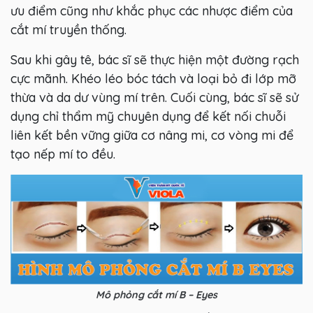
ưu điểm cũng như khắc phục các nhược điểm của
cắt mí truyền thống.
Sau khi gây tê, bác sĩ sẽ thực hiện một đường rạch
cực mãnh. Khéo léo bóc tách và loại bỏ đi lớp mỡ
thừa và da dư vùng mí trên. Cuối cùng, bác sĩ sẽ sử
dụng chỉ thẩm mỹ chuyên dụng để kết nối chuỗi
liên kết bền vững giữa cơ nâng mi, cơ vòng mi để
tạo nếp mí to đều.
Mô phỏng cắt mí B – Eyes