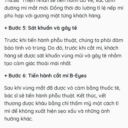
Ths.Bs Thiện Nhân sẽ tiến hành đo vẽ, xác định
đường mí mắt mới. Đồng thời đo lường tỉ lệ nếp mí
phù hợp với gương mặt từng khách hàng.
+ Bước 5: Sát khuẩn và gây tê
Trước khi tiến hành phẫu thuật, chúng ta phải đảm
bảo tính vô trùng. Do đó, trước khi cắt mí, khách
hàng sẽ được sát khuẩn vùng mũi và gây tê nhằm
tạo cảm giác thoải mái nhất.
+ Bước 6: Tiến hành cắt mí B-Eyes
Sau khi vùng mắt đã được vô cảm bằng thuốc tê,
bác sĩ sẽ tiến hành phẫu thuật. Kết thúc, vết
thương được khâu bằng chỉ thẩm mỹ một cách tỉ
mỉ để không xuất hiện sẹo xấu và những ảnh
hưởng khác.