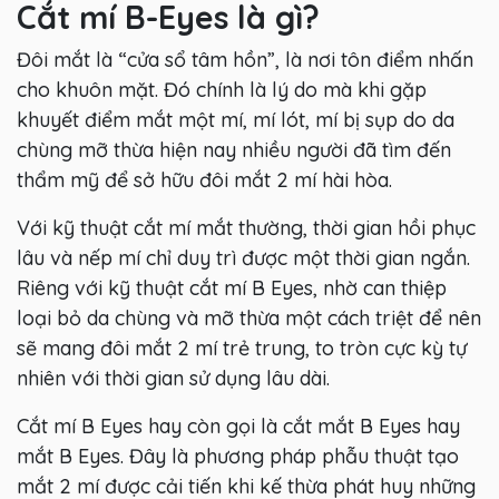
Cắt mí B-Eyes là gì?
Đôi mắt là “cửa sổ tâm hồn”, là nơi tôn điểm nhấn
cho khuôn mặt. Đó chính là lý do mà khi gặp
khuyết điểm mắt một mí, mí lót, mí bị sụp do da
chùng mỡ thừa hiện nay nhiều người đã tìm đến
thẩm mỹ để sở hữu đôi mắt 2 mí hài hòa.
Với kỹ thuật cắt mí mắt thường, thời gian hồi phục
lâu và nếp mí chỉ duy trì được một thời gian ngắn.
Riêng với kỹ thuật cắt mí B Eyes, nhờ can thiệp
loại bỏ da chùng và mỡ thừa một cách triệt để nên
sẽ mang đôi mắt 2 mí trẻ trung, to tròn cực kỳ tự
nhiên với thời gian sử dụng lâu dài.
Cắt mí B Eyes hay còn gọi là cắt mắt B Eyes hay
mắt B Eyes. Đây là phương pháp phẫu thuật tạo
mắt 2 mí được cải tiến khi kế thừa phát huy những