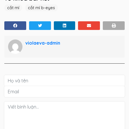
cắt mí
cắt mí b-eyes
violaeva-admin