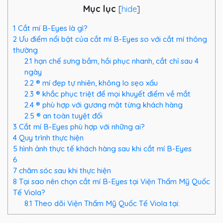
Mục lục
[
hide
]
1
Cắt mí B-Eyes là gì?
2
Ưu điểm nổi bật của cắt mí B-Eyes so với cắt mí thông
thường
2.1
hạn chế sưng bầm, hồi phục nhanh, cắt chỉ sau 4
ngày
2.2
® mí đẹp tự nhiên, không lo sẹo xấu
2.3
® khắc phục triệt để mọi khuyết điểm về mắt
2.4
® phù hợp với gương mặt từng khách hàng
2.5
® an toàn tuyệt đối
3
Cắt mí B-Eyes phù hợp với những ai?
4
Quy trình thực hiện
5
hình ảnh thực tế khách hàng sau khi cắt mí B-Eyes
6
7
chăm sóc sau khi thực hiện
8
Tại sao nên chọn cắt mí B-Eyes tại Viện Thẩm Mỹ Quốc
Tế Viola?
8.1
Theo dõi Viện Thẩm Mỹ Quốc Tế Viola tại: