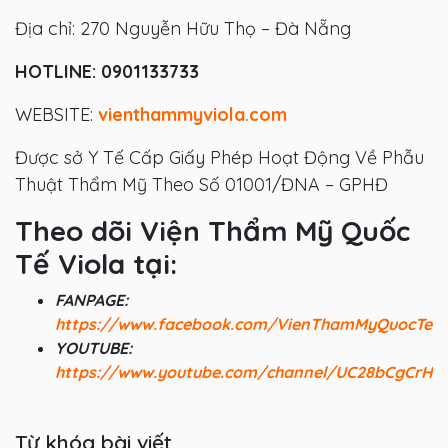
Địa chỉ: 270 Nguyễn Hữu Thọ – Đà Nẵng
HOTLINE: 0901133733
WEBSITE:
vienthammyviola.com
Được sở Y Tế Cấp Giấy Phép Hoạt Động Về Phẫu
Thuật Thẩm Mỹ Theo Số 01001/ĐNA – GPHĐ
Theo dõi Viện Thẩm Mỹ Quốc
Tế Viola tại:
FANPAGE:
https://www.facebook.com/VienThamMyQuocTeV
YOUTUBE:
https://www.youtube.com/channel/UC28bCgCrHV
Từ khóa bài viết