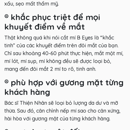
xấu, sẹo mất thẩm mỹ.
®
khắc phục triệt để mọi
khuyết điểm về mắt
Thật không quá khi nói cắt mí B Eyes là “khắc
tinh” của các khuyết điểm trên đôi mắt của bạn.
Chỉ sau khoảng 40-60 phút thực hiện, mắt một mí,
mí lót, mí sụp, mí không đều sẽ được loại bỏ,
mang đến đôi mắt 2 mí to rõ, tinh anh.
®
phù hợp với gương mặt từng
khách hàng
Bác sĩ Thiện Nhân sẽ loại bỏ lượng da dư và mỡ
thừa. Sau đó, cân chỉnh nếp mí sao cho cân xứng,
hài hòa với gương mặt của từng khách hàng.