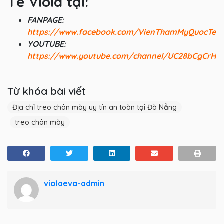
Tế Viola tại:
FANPAGE:
https://www.facebook.com/VienThamMyQuocTeV
YOUTUBE:
https://www.youtube.com/channel/UC28bCgCrHV
Từ khóa bài viết
Địa chỉ treo chân mày uy tín an toàn tại Đà Nẵng
treo chân mày
violaeva-admin