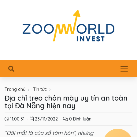
Trang chủ
Tin tức
Địa chỉ treo chân mày uy tín an toàn
tại Đà Nẵng hiện nay
11:00:31
·
23/11/2022
·
0 Bình luận
“Đôi mắt là cửa sổ tâm hồn”, nhưng