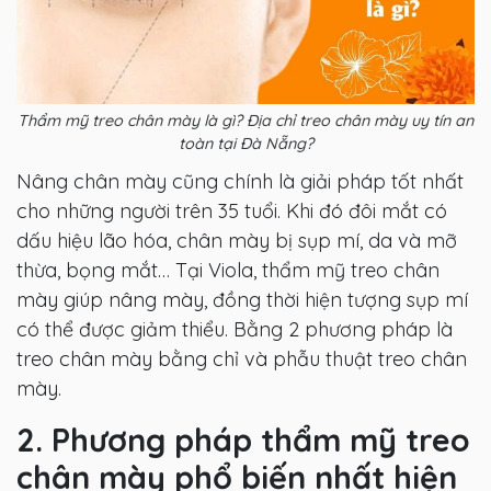
Thẩm mỹ treo chân mày là gì? Địa chỉ treo chân mày uy tín an
toàn tại Đà Nẵng?
Nâng chân mày cũng chính là giải pháp tốt nhất
cho những người trên 35 tuổi. Khi đó đôi mắt có
dấu hiệu lão hóa, chân mày bị sụp mí, da và mỡ
thừa, bọng mắt… Tại Viola, thẩm mỹ treo chân
mày giúp nâng mày, đồng thời hiện tượng sụp mí
có thể được giảm thiểu. Bằng 2 phương pháp là
treo chân mày bằng chỉ và phẫu thuật treo chân
mày.
2. Phương pháp thẩm mỹ treo
chân mày phổ biến nhất hiện