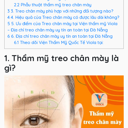
2.2
Phẫu thuật thẩm mỹ treo chân mày
3
3. Treo chân mày phù hợp với những đối tượng nào?
4
4. Hiệu quả của Treo chân mày có được lâu dài không?
5
5. Ưu điểm của Treo chân mày tại Viện thẩm mỹ Viola
– Địa chỉ treo chân mày uy tín an toàn tại Đà Nẵng
6
6. Địa chỉ treo chân mày uy tín an toàn tại Đà Nẵng
6.1
Theo dõi Viện Thẩm Mỹ Quốc Tế Viola tại:
1. Thẩm mỹ treo chân mày là
gì?