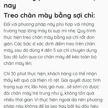
nay
Treo chân mày bằng sợi chỉ:
Đối với phương pháp này phù hợp với những
trường hợp lông mày bị sụp mí nhẹ. Quy trình
thực hiện treo chân mày bằng sợi chỉ rất đơn
giản. Các bác sĩ xác định điểm treo trên chân
mày, sau đó dùng 4 đến 5 sợi chỉ chuyên dụng.
Sau đó luồn qua cơ chân mày để kéo toàn bộ
chân mày lên.
Chỉ 30 phút thực hiện, khách hàng có thể nhận
thấy kết quả cải thiện rõ rệt. Giải quyết được tình
trạng sụp mí, lão hóa, già nua… sẽ sớm có được
đôi chân mày trẻ trung như ý, không tốn quá
nhiều thời gian. Vì thực hiện ngoài da nên phương
pháp này không để lại sẹo hay bất kỳ dấu hiệu