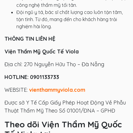
công nghệ thẩm mỹ tối tân.
Đội ngũ y tá, bác sĩ chất lượng cao luôn tận tâm,
tận tình. Từ đó, mang đến cho khách hàng trải
nghiệm hài lòng.
THÔNG TIN LIÊN HỆ
Viện Thẩm Mỹ Quốc Tế Viola
Địa chỉ: 270 Nguyễn Hữu Thọ – Đà Nẵng
HOTLINE: 0901133733
WEBSITE:
vienthammyviola.com
Được sở Y Tế Cấp Giấy Phép Hoạt Động Về Phẫu
Thuật Thẩm Mỹ Theo Số 01001/ĐNA – GPHĐ
Theo dõi Viện Thẩm Mỹ Quốc