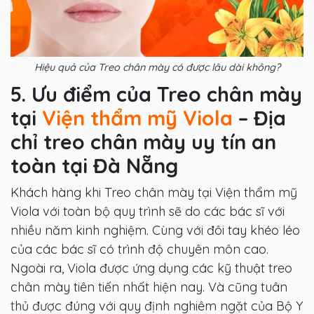
Hiệu quả của Treo chân mày có được lâu dài không?
5. Ưu điểm của Treo chân mày
tại
Viện thẩm mỹ Viola
– Địa
chỉ treo chân mày uy tín an
toàn tại Đà Nẵng
Khách hàng khi Treo chân mày tại Viện thẩm mỹ
Viola với toàn bộ quy trình sẽ do các bác sĩ với
nhiều năm kinh nghiệm. Cùng với đôi tay khéo léo
của các bác sĩ có trình độ chuyên môn cao.
Ngoài ra, Viola được ứng dụng các kỹ thuật treo
chân mày tiên tiến nhất hiện nay. Và cũng tuân
thủ được đúng với quy định nghiêm ngặt của Bộ Y