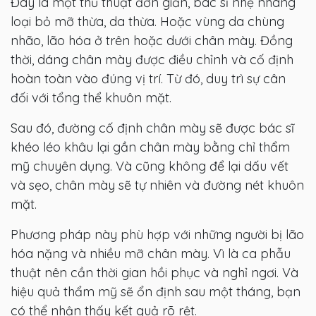
Đây là một thủ thuật đơn giản, bác sĩ nhẹ nhàng
loại bỏ mỡ thừa, da thừa. Hoặc vùng da chùng
nhão, lão hóa ở trên hoặc dưới chân mày. Đồng
thời, dáng chân mày được điều chỉnh và cố định
hoàn toàn vào đúng vị trí. Từ đó, duy trì sự cân
đối với tổng thể khuôn mặt.
Sau đó, đường cố định chân mày sẽ được bác sĩ
khéo léo khâu lại gần chân mày bằng chỉ thẩm
mỹ chuyên dụng. Và cũng không để lại dấu vết
và sẹo, chân mày sẽ tự nhiên và đường nét khuôn
mặt.
Phương pháp này phù hợp với những người bị lão
hóa nặng và nhiều mỡ chân mày. Vì là ca phẫu
thuật nên cần thời gian hồi phục và nghỉ ngơi. Và
hiệu quả thẩm mỹ sẽ ổn định sau một tháng, bạn
có thể nhận thấy kết quả rõ rệt.