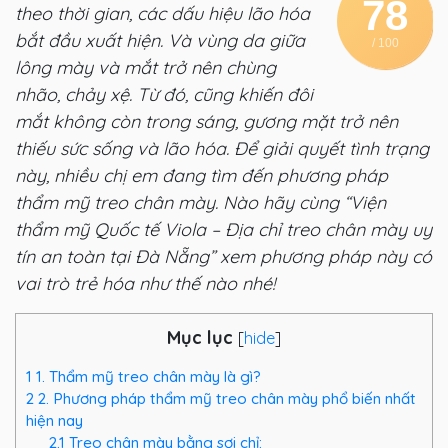
78
theo thời gian, các dấu hiệu lão hóa
bắt đầu xuất hiện. Và vùng da giữa
/ 100
lông mày và mắt trở nên chùng
nhão, chảy xệ. Từ đó, cũng khiến đôi
mắt không còn trong sáng, gương mặt trở nên
thiếu sức sống và lão hóa. Để giải quyết tình trạng
này, nhiều chị em đang tìm đến phương pháp
thẩm mỹ treo chân mày. Nào hãy cùng “Viện
thẩm mỹ Quốc tế Viola – Địa chỉ treo chân mày uy
tín an toàn tại Đà Nẵng” xem phương pháp này có
vai trò trẻ hóa như thế nào nhé!
Mục lục
[
hide
]
1
1. Thẩm mỹ treo chân mày là gì?
2
2. Phương pháp thẩm mỹ treo chân mày phổ biến nhất
hiện nay
2.1
Treo chân mày bằng sợi chỉ: