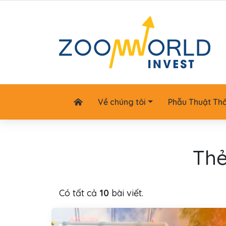
Về chúng tôi
Phẫu Thuật Th
Th
Có tất cả
10
bài viết.