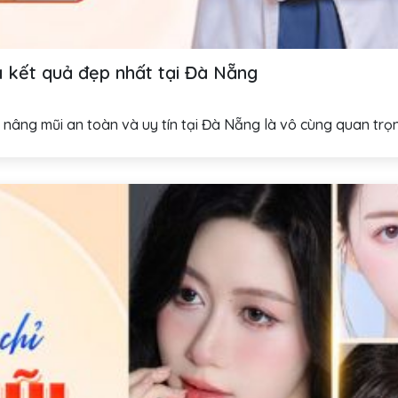
à kết quả đẹp nhất tại Đà Nẵng
ỉ nâng mũi an toàn và uy tín tại Đà Nẵng là vô cùng quan trọn