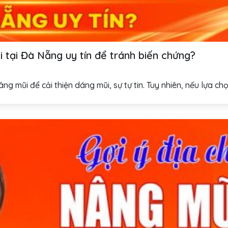
 tại Đà Nẵng uy tín để tránh biến chứng?
g mũi để cải thiện dáng mũi, sự tự tin. Tuy nhiên, nếu lựa chọn