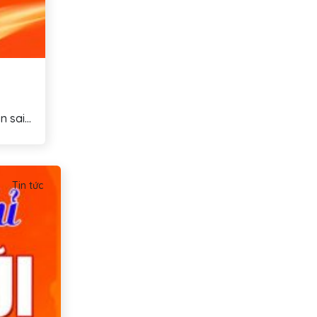
 sai...
Tin tức