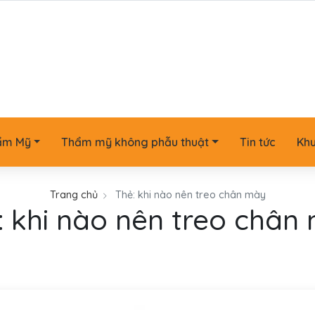
ẩm Mỹ
Thẩm mỹ không phẫu thuật
Tin tức
Kh
Trang chủ
Thẻ:
khi nào nên treo chân mày
:
khi nào nên treo chân