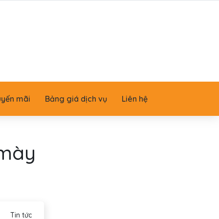
uyến mãi
Bảng giá dịch vụ
Liên hệ
 mày
Tin tức