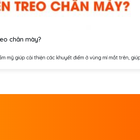
treo chân mày?
 mỹ giúp cải thiện các khuyết điểm ở vùng mí mắt trên, giúp 