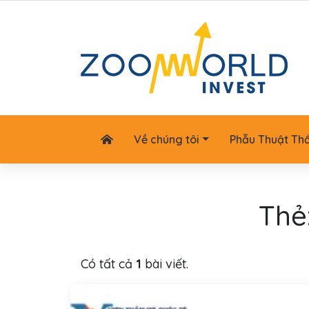
Về chúng tôi
Phẫu Thuật Th
Thẻ
Có tất cả
1
bài viết.