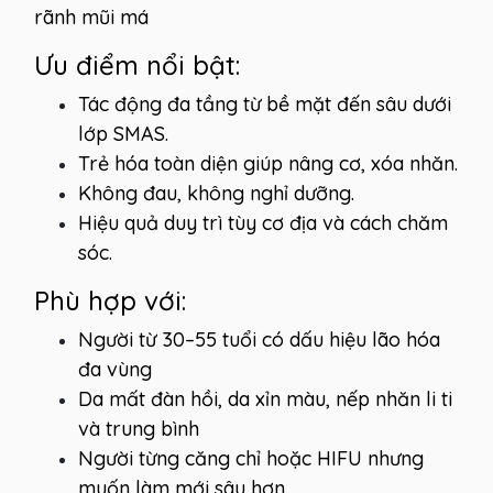
rãnh mũi má
Ưu điểm nổi bật:
Tác động đa tầng từ bề mặt đến sâu dưới
lớp SMAS.
Trẻ hóa toàn diện giúp nâng cơ, xóa nhăn.
Không đau, không nghỉ dưỡng.
Hiệu quả duy trì tùy cơ địa và cách chăm
sóc.
Phù hợp với:
Người từ 30–55 tuổi có dấu hiệu lão hóa
đa vùng
Da mất đàn hồi, da xỉn màu, nếp nhăn li ti
và trung bình
Người từng căng chỉ hoặc HIFU nhưng
muốn làm mới sâu hơn