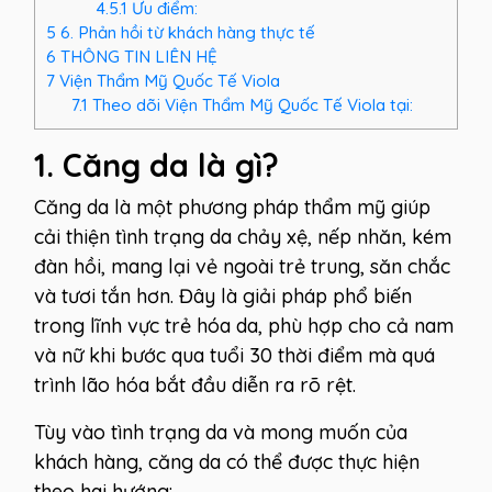
4.5.1
Ưu điểm:
5
6. Phản hồi từ khách hàng thực tế
6
THÔNG TIN LIÊN HỆ
7
Viện Thẩm Mỹ Quốc Tế Viola
7.1
Theo dõi Viện Thẩm Mỹ Quốc Tế Viola tại:
1.
Căng da là gì?
Căng da là một phương pháp thẩm mỹ giúp
cải thiện tình trạng da chảy xệ, nếp nhăn, kém
đàn hồi, mang lại vẻ ngoài trẻ trung, săn chắc
và tươi tắn hơn. Đây là giải pháp phổ biến
trong lĩnh vực trẻ hóa da, phù hợp cho cả nam
và nữ khi bước qua tuổi 30 thời điểm mà quá
trình lão hóa bắt đầu diễn ra rõ rệt.
Tùy vào tình trạng da và mong muốn của
khách hàng, căng da có thể được thực hiện
theo hai hướng: