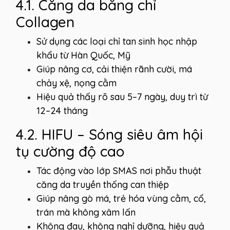
4.1. Căng da bằng chỉ
Collagen
Sử dụng các loại chỉ tan sinh học nhập
khẩu từ Hàn Quốc, Mỹ
Giúp nâng cơ, cải thiện rãnh cười, má
chảy xệ, nọng cằm
Hiệu quả thấy rõ sau 5–7 ngày, duy trì từ
12–24 tháng
4.2. HIFU – Sóng siêu âm hội
tụ cường độ cao
Tác động vào lớp SMAS nơi phẫu thuật
căng da truyền thống can thiệp
Giúp nâng gò má, trẻ hóa vùng cằm, cổ,
trán mà không xâm lấn
Không đau, không nghỉ dưỡng, hiệu quả