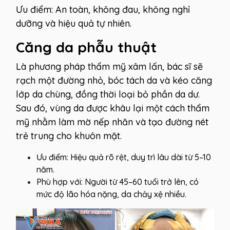
Ưu điểm: An toàn, không đau, không nghỉ
dưỡng và hiệu quả tự nhiên.
Căng da phẫu thuật
Là phương pháp thẩm mỹ xâm lấn, bác sĩ sẽ
rạch một đường nhỏ, bóc tách da và kéo căng
lớp da chùng, đồng thời loại bỏ phần da dư.
Sau đó, vùng da được khâu lại một cách thẩm
mỹ nhằm làm mờ nếp nhăn và tạo đường nét
trẻ trung cho khuôn mặt.
Ưu điểm: Hiệu quả rõ rệt, duy trì lâu dài từ 5–10
năm.
Phù hợp với: Người từ 45–60 tuổi trở lên, có
mức độ lão hóa nặng, da chảy xệ nhiều.