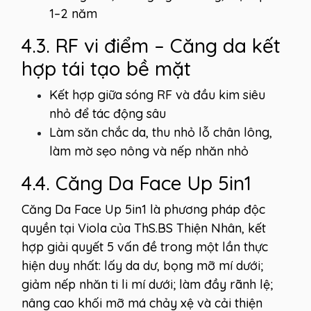
1–2 năm
4.3. RF vi điểm – Căng da kết
hợp tái tạo bề mặt
Kết hợp giữa sóng RF và đầu kim siêu
nhỏ để tác động sâu
Làm săn chắc da, thu nhỏ lỗ chân lông,
làm mờ sẹo nông và nếp nhăn nhỏ
4.4. Căng Da Face Up 5in1
Căng Da Face Up 5in1 là phương pháp độc
quyền tại Viola của ThS.BS Thiện Nhân, kết
hợp giải quyết 5 vấn đề trong một lần thực
hiện duy nhất: lấy da dư, bọng mỡ mí dưới;
giảm nếp nhăn ti li mí dưới; làm đầy rãnh lệ;
nâng cao khối mỡ má chảy xệ và cải thiện