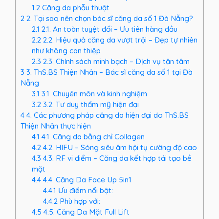
1.2
Căng da phẫu thuật
2
2. Tại sao nên chọn bác sĩ căng da số 1 Đà Nẵng?
2.1
2.1. An toàn tuyệt đối – Ưu tiên hàng đầu
2.2
2.2. Hiệu quả căng da vượt trội – Đẹp tự nhiên
như không can thiệp
2.3
2.3. Chính sách minh bạch – Dịch vụ tận tâm
3
3. ThS.BS Thiện Nhân – Bác sĩ căng da số 1 tại Đà
Nẵng
3.1
3.1. Chuyên môn và kinh nghiệm
3.2
3.2. Tư duy thẩm mỹ hiện đại
4
4. Các phương pháp căng da hiện đại do ThS.BS
Thiện Nhân thực hiện
4.1
4.1. Căng da bằng chỉ Collagen
4.2
4.2. HIFU – Sóng siêu âm hội tụ cường độ cao
4.3
4.3. RF vi điểm – Căng da kết hợp tái tạo bề
mặt
4.4
4.4. Căng Da Face Up 5in1
4.4.1
Ưu điểm nổi bật:
4.4.2
Phù hợp với:
4.5
4.5. Căng Da Mặt Full Lift