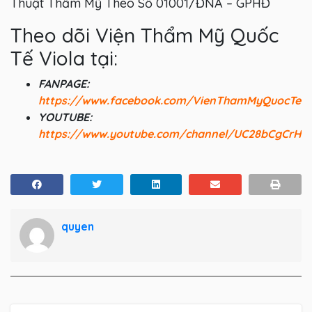
Thuật Thẩm Mỹ Theo Số 01001/ĐNA – GPHĐ
Theo dõi Viện Thẩm Mỹ Quốc
Tế Viola tại:
FANPAGE:
https://www.facebook.com/VienThamMyQuocTeV
YOUTUBE:
https://www.youtube.com/channel/UC28bCgCrHV
quyen