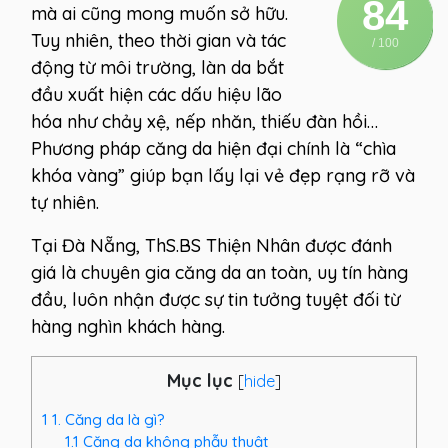
84
mà ai cũng mong muốn sở hữu.
Tuy nhiên, theo thời gian và tác
/ 100
động từ môi trường, làn da bắt
đầu xuất hiện các dấu hiệu lão
hóa như chảy xệ, nếp nhăn, thiếu đàn hồi…
Phương pháp căng da hiện đại chính là “chìa
khóa vàng” giúp bạn lấy lại vẻ đẹp rạng rỡ và
tự nhiên.
Tại Đà Nẵng, ThS.BS Thiện Nhân được đánh
giá là chuyên gia căng da an toàn, uy tín hàng
đầu, luôn nhận được sự tin tưởng tuyệt đối từ
hàng nghìn khách hàng.
Mục lục
[
hide
]
1
1. Căng da là gì?
1.1
Căng da không phẫu thuật