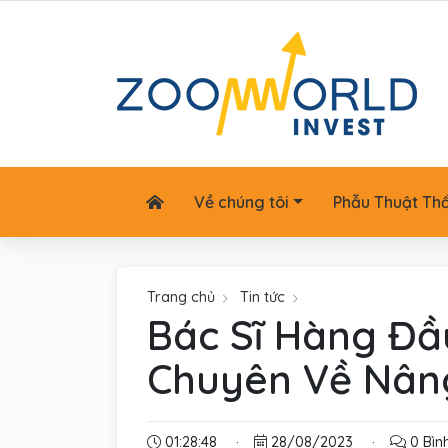
Về chúng tôi
Phẫu Thuật Th
Trang chủ
Tin tức
Bác Sĩ Hàng Đầ
Chuyên Về Nân
01:28:48
·
28/08/2023
·
0 Bình