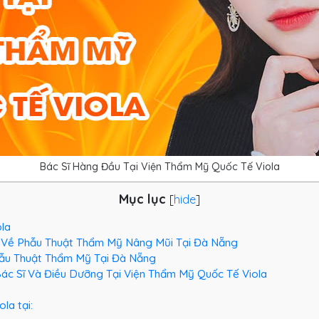
Bác Sĩ Hàng Đầu Tại Viện Thẩm Mỹ Quốc Tế Viola
Mục lục
[
hide
]
ola
u Về Phẫu Thuật Thẩm Mỹ Nâng Mũi Tại Đà Nẵng
Phẫu Thuật Thẩm Mỹ Tại Đà Nẵng
ác Sĩ Và Điều Dưỡng Tại Viện Thẩm Mỹ Quốc Tế Viola
la tại: