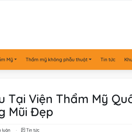
ẩm Mỹ
Thẩm mỹ không phẫu thuật
Tin tức
Kh
u Tại Viện Thẩm Mỹ Quố
g Mũi Đẹp
 luận
·
Tin tức