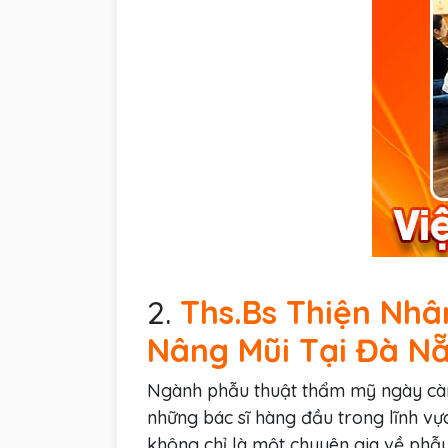
2.
Ths.Bs Thiện Nh
Nâng Mũi Tại Đà N
Ngành phẫu thuật thẩm mỹ ngày càng
những bác sĩ hàng đầu trong lĩnh vự
không chỉ là một chuyên gia về phẫ