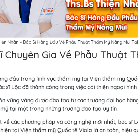
hiện Nhân – Bác Sĩ Hàng Đầu Về Phẫu Thuật Thẩm Mỹ Nâng Mũi Tạ
 Sĩ Chuyên Gia Về Phẫu Thuật
àng đầu trong lĩnh vực thẩm mỹ tại Viện thẩm mỹ Quốc
c sĩ Lộc đã thành công trong việc cải thiện ngoại hình
môn vững vàng được đào tạo từ các trường đại học hàng
mỹ tại một trong những trường đào tạo uy tín.
biết về các phương pháp và công nghệ mới nhất, bác s
 hiện tại Viện thẩm mỹ Quốc tế Viola là an toàn, hiệu 