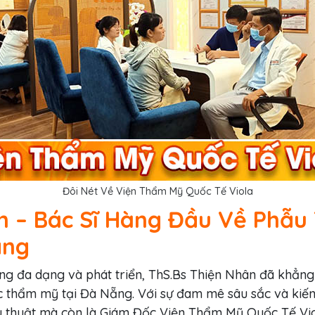
Đôi Nét Về Viện Thẩm Mỹ Quốc Tế Viola
ân – Bác Sĩ Hàng Đầu Về Phẫ
ẵng
 đa dạng và phát triển, ThS.Bs Thiện Nhân đã khẳng đ
c thẩm mỹ tại Đà Nẵng. Với sự đam mê sâu sắc và kiến
u thuật mà còn là Giám Đốc Viện Thẩm Mỹ Quốc Tế Vio