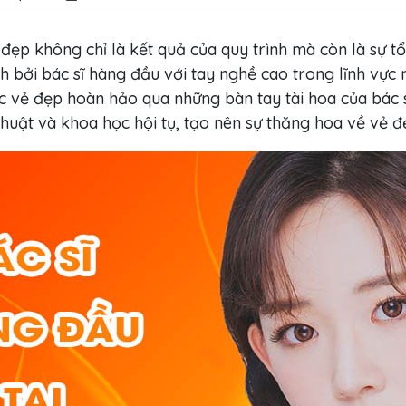
đẹp không chỉ là kết quả của quy trình mà còn là sự t
nh bởi bác sĩ hàng đầu với tay nghề cao trong lĩnh vực
 vẻ đẹp hoàn hảo qua những bàn tay tài hoa của bác s
ật và khoa học hội tụ, tạo nên sự thăng hoa về vẻ đẹp 