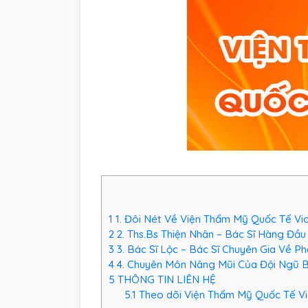
1
1. Đôi Nét Về Viện Thẩm Mỹ Quốc Tế Vi
2
2. Ths.Bs Thiện Nhân – Bác Sĩ Hàng Đầ
3
3. Bác Sĩ Lộc – Bác Sĩ Chuyên Gia Về 
4
4. Chuyên Môn Nâng Mũi Của Đội Ngũ B
5
THÔNG TIN LIÊN HỆ
5.1
Theo dõi Viện Thẩm Mỹ Quốc Tế Vio