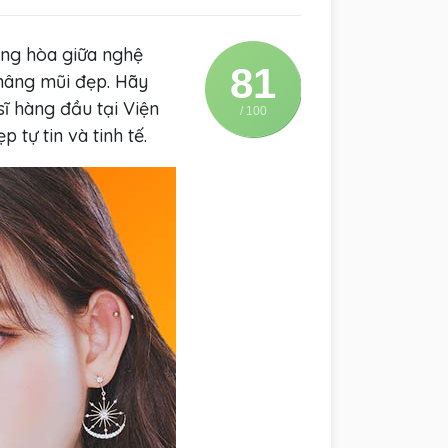
ổng hòa giữa nghệ
81
 nâng mũi đẹp. Hãy
ĩ hàng đầu tại Viện
/ 100
tự tin và tinh tế.