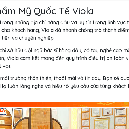
Thẩm Mỹ Quốc Tế Viola
rong những địa chỉ hàng đầu và uy tín trong lĩnh vực
o cho khách hàng, Viola đã nhanh chóng trở thành điể
tiến và chuyên nghiệp.
ỉ sở hữu đội ngũ bác sĩ hàng đầu, có tay nghề cao mà
iến, Viola cam kết mang đến quy trình điều trị an toà
 vời.
môi trường thân thiện, thoải mái và tin cậy. Bạn sẽ đư
. Họ luôn lắng nghe và hiểu rõ yêu cầu của từng khách