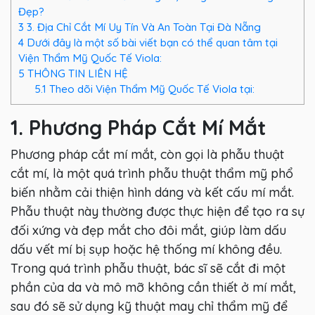
Đẹp?
3
3. Địa Chỉ Cắt Mí Uy Tín Và An Toàn Tại Đà Nẵng
4
Dưới đây là một số bài viết bạn có thể quan tâm tại
Viện Thẩm Mỹ Quốc Tế Viola:
5
THÔNG TIN LIÊN HỆ
5.1
Theo dõi Viện Thẩm Mỹ Quốc Tế Viola tại:
1. Phương Pháp Cắt Mí Mắt
Phương pháp cắt mí mắt, còn gọi là phẫu thuật
cắt mí, là một quá trình phẫu thuật thẩm mỹ phổ
biến nhằm cải thiện hình dáng và kết cấu mí mắt.
Phẫu thuật này thường được thực hiện để tạo ra sự
đối xứng và đẹp mắt cho đôi mắt, giúp làm dấu
dấu vết mí bị sụp hoặc hệ thống mí không đều.
Trong quá trình phẫu thuật, bác sĩ sẽ cắt đi một
phần của da và mô mỡ không cần thiết ở mí mắt,
sau đó sẽ sử dụng kỹ thuật may chỉ thẩm mỹ để