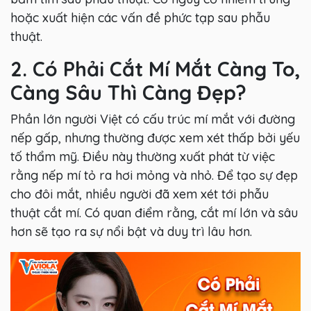
hoặc xuất hiện các vấn đề phức tạp sau phẫu
thuật.
2. Có Phải Cắt Mí Mắt Càng To,
Càng Sâu Thì Càng Đẹp?
Phần lớn người Việt có cấu trúc mí mắt với đường
nếp gấp, nhưng thường được xem xét thấp bởi yếu
tố thẩm mỹ. Điều này thường xuất phát từ việc
rằng nếp mí tỏ ra hơi mỏng và nhỏ. Để tạo sự đẹp
cho đôi mắt, nhiều người đã xem xét tới phẫu
thuật cắt mí. Có quan điểm rằng, cắt mí lớn và sâu
hơn sẽ tạo ra sự nổi bật và duy trì lâu hơn.