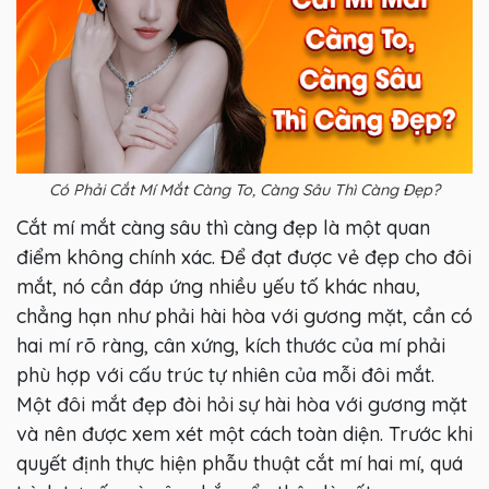
Có Phải Cắt Mí Mắt Càng To, Càng Sâu Thì Càng Đẹp?
Cắt mí mắt càng sâu thì càng đẹp là một quan
điểm không chính xác. Để đạt được vẻ đẹp cho đôi
mắt, nó cần đáp ứng nhiều yếu tố khác nhau,
chẳng hạn như phải hài hòa với gương mặt, cần có
hai mí rõ ràng, cân xứng, kích thước của mí phải
phù hợp với cấu trúc tự nhiên của mỗi đôi mắt.
Một đôi mắt đẹp đòi hỏi sự hài hòa với gương mặt
và nên được xem xét một cách toàn diện. Trước khi
quyết định thực hiện phẫu thuật cắt mí hai mí, quá