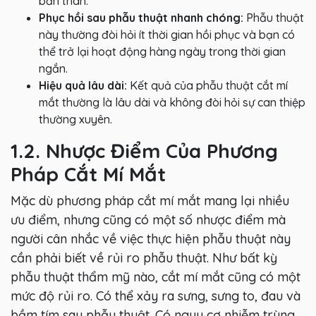
bản thân.
Phục hồi sau phẫu thuật nhanh chóng:
Phẫu thuật
này thường đòi hỏi ít thời gian hồi phục và bạn có
thể trở lại hoạt động hàng ngày trong thời gian
ngắn.
Hiệu quả lâu dài:
Kết quả của phẫu thuật cắt mí
mắt thường là lâu dài và không đòi hỏi sự can thiệp
thường xuyên.
1.2. Nhược Điểm Của Phương
Pháp Cắt Mí Mắt
Mặc dù phương pháp cắt mí mắt mang lại nhiều
ưu điểm, nhưng cũng có một số nhược điểm mà
người cân nhắc về việc thực hiện phẫu thuật này
cần phải biết về rủi ro phẫu thuật. Như bất kỳ
phẫu thuật thẩm mỹ nào, cắt mí mắt cũng có một
mức độ rủi ro. Có thể xảy ra sưng, sưng to, đau và
bầm tím sau phẫu thuật. Có nguy cơ nhiễm trùng