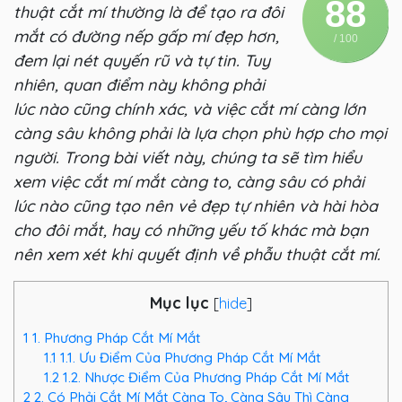
88
thuật cắt mí thường là để tạo ra đôi
mắt có đường nếp gấp mí đẹp hơn,
/ 100
đem lại nét quyến rũ và tự tin. Tuy
nhiên, quan điểm này không phải
lúc nào cũng chính xác, và việc cắt mí càng lớn
càng sâu không phải là lựa chọn phù hợp cho mọi
người. Trong bài viết này, chúng ta sẽ tìm hiểu
xem việc cắt mí mắt càng to, càng sâu có phải
lúc nào cũng tạo nên vẻ đẹp tự nhiên và hài hòa
cho đôi mắt, hay có những yếu tố khác mà bạn
nên xem xét khi quyết định về phẫu thuật cắt mí.
Mục lục
[
hide
]
1
1. Phương Pháp Cắt Mí Mắt
1.1
1.1. Ưu Điểm Của Phương Pháp Cắt Mí Mắt
1.2
1.2. Nhược Điểm Của Phương Pháp Cắt Mí Mắt
2
2. Có Phải Cắt Mí Mắt Càng To, Càng Sâu Thì Càng