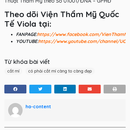
Thuật Thẩm Mỹ theo Số 01001/ĐNA – GPHĐ
Theo dõi Viện Thẩm Mỹ Quốc
Tế Viola tại:
FANPAGE:
https://www.facebook.com/VienThamM
YOUTUBE:
https://www.youtube.com/channel/UC
Từ khóa bài viết
cắt mí
có phải cắt mí càng to càng đẹp
ha-content