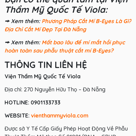
Thẩm Mỹ Quốc Tế Viola:
🠚 Xem thêm:
Phương Pháp Cắt Mí B-Eyes Là Gì?
Địa Chỉ Cắt Mí Đẹp Tại Đà Nẵng
🠚 Xem thêm:
Mất bao lâu để mí mắt hồi phục
hoàn toàn sau phẫu thuật cắt mí B-Eyes?
THÔNG TIN LIÊN HỆ
Viện Thẩm Mỹ Quốc Tế Viola
Địa chỉ: 270 Nguyễn Hữu Thọ – Đà Nẵng
HOTLINE:
0901133733
WEBSITE:
vienthammyviola.com
Được sở Y Tế Cấp Giấy Phép Hoạt Động Về Phẫu