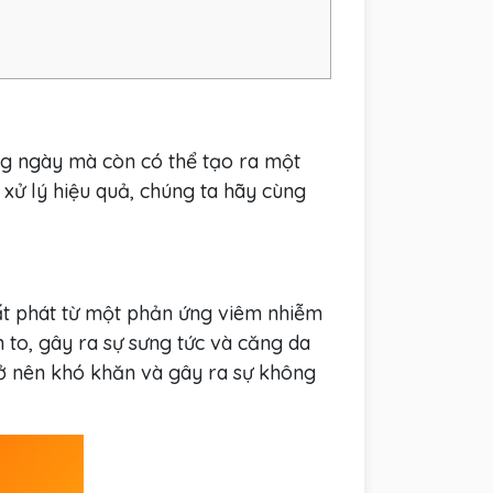
ng ngày mà còn có thể tạo ra một
 xử lý hiệu quả, chúng ta hãy cùng
uất phát từ một phản ứng viêm nhiễm
to, gây ra sự sưng tức và căng da
trở nên khó khăn và gây ra sự không