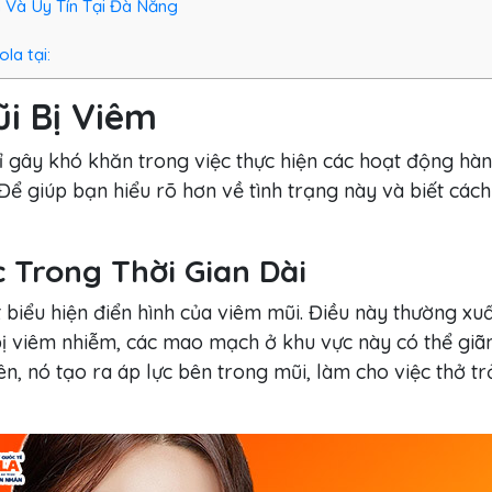
 Và Uy Tín Tại Đà Nẵng
la tại:
ũi Bị Viêm
ỉ gây khó khăn trong việc thực hiện các hoạt động hà
ể giúp bạn hiểu rõ hơn về tình trạng này và biết cách
c Trong Thời Gian Dài
t biểu hiện điển hình của viêm mũi. Điều này thường x
 viêm nhiễm, các mao mạch ở khu vực này có thể giãn 
ên, nó tạo ra áp lực bên trong mũi, làm cho việc thở 