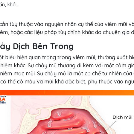
n, khói.
trị cần tùy thuộc vào nguyên nhân cụ thể của viêm mũi 
m, hoặc các liệu pháp tùy chỉnh khác do chuyên gia đ
Chảy Dịch Bên Trong
t biểu hiện quan trọng trong viêm mũi, thường xuất hi
hiễm khác. Sự chảy mủ thường đi kèm với một cảm giác
 niêm mạc mũi. Sự chảy mủ là một cơ chế tự nhiên của 
y có thể có màu và mùi khá đặc biệt, phụ thuộc vào ng