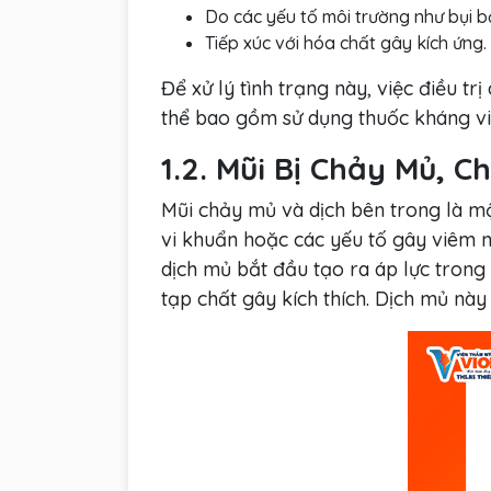
Do các yếu tố môi trường như bụi bẩ
Tiếp xúc với hóa chất gây kích ứng.
Để xử lý tình trạng này, việc điều 
thể bao gồm sử dụng thuốc kháng viê
1.2. Mũi Bị Chảy Mủ, 
Mũi chảy mủ và dịch bên trong là mộ
vi khuẩn hoặc các yếu tố gây viêm n
dịch mủ bắt đầu tạo ra áp lực trong
tạp chất gây kích thích. Dịch mủ nà