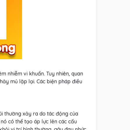
iêm nhiễm vi khuẩn. Tuy nhiên, quan
hảy mủ lặp lại. Các biện pháp điều
mũi thường xảy ra do tác động của
nó có thể tạo áp lực lên các cấu
khỏi vị trí bình thường, gây đau nhức