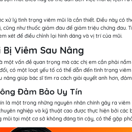
c xử lý tình trạng viêm mũi là cần thiết. Điều này có
, cũng như thuốc giảm đau để giảm triệu chứng đau. 
m xét để điều chỉnh lại hình dáng và vị trí của mũi.
i Bị Viêm Sau Nâng
à một vấn đề quan trọng mà các chị em cần phải nắm r
 đổi, có một loạt yếu tố có thể dẫn đến tình trạng viêm
 nâng giúp bác sĩ tìm ra cách giải quyết anh hơn, đảm 
Không Đảm Bảo Uy Tín
n là một trong những nguyên nhân chính gây ra viêm m
chuyên nghiệp và kỹ thuật cao được thực hiện bởi các b
g mũi tại một cơ sở không đáng tin cậy, có thể gặp phả