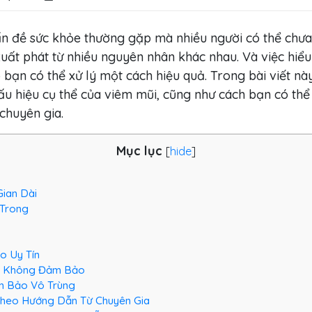
ấn đề sức khỏe thường gặp mà nhiều người có thể chưa
xuất phát từ nhiều nguyên nhân khác nhau. Và việc hiểu
bạn có thể xử lý một cách hiệu quả. Trong bài viết n
u hiệu cụ thể của viêm mũi, cũng như cách bạn có thể
chuyên gia.
Mục lục
[
hide
]
Gian Dài
 Trong
o Uy Tín
ũi Không Đảm Bảo
ảm Bảo Vô Trùng
Theo Hướng Dẫn Từ Chuyên Gia