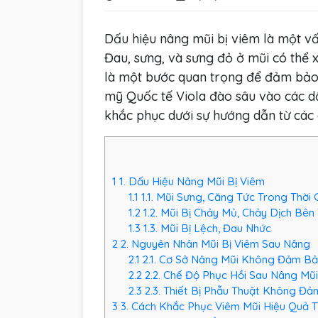
Dấu hiệu nâng mũi bị viêm là một v
Đau, sưng, và sưng đỏ ở mũi có thể 
là một bước quan trọng để đảm bảo 
mỹ Quốc tế Viola đào sâu vào các dấ
khắc phục dưới sự hướng dẫn từ các 
1
1. Dấu Hiệu Nâng Mũi Bị Viêm
1.1
1.1. Mũi Sưng, Căng Tức Trong Thời 
1.2
1.2. Mũi Bị Chảy Mủ, Chảy Dịch Bên
1.3
1.3. Mũi Bị Lệch, Đau Nhức
2
2. Nguyên Nhân Mũi Bị Viêm Sau Nâng
2.1
2.1. Cơ Sở Nâng Mũi Không Đảm Bả
2.2
2.2. Chế Độ Phục Hồi Sau Nâng M
2.3
2.3. Thiết Bị Phẫu Thuật Không Đ
3
3. Cách Khắc Phục Viêm Mũi Hiệu Quả 