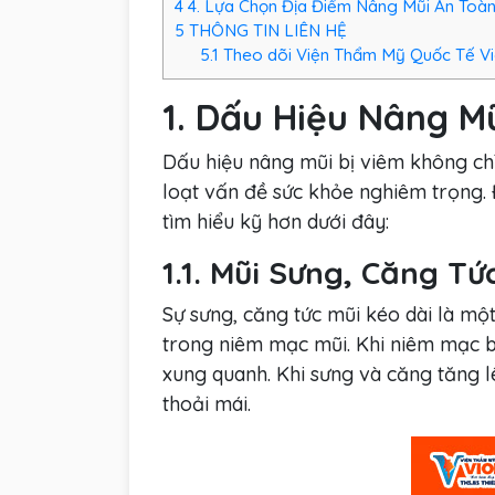
4
4. Lựa Chọn Địa Điểm Nâng Mũi An Toàn
5
THÔNG TIN LIÊN HỆ
5.1
Theo dõi Viện Thẩm Mỹ Quốc Tế Vio
1. Dấu Hiệu Nâng M
Dấu hiệu nâng mũi bị viêm không ch
loạt vấn đề sức khỏe nghiêm trọng. Đ
tìm hiểu kỹ hơn dưới đây:
1.1. Mũi Sưng, Căng Tứ
Sự sưng, căng tức mũi kéo dài là mộ
trong niêm mạc mũi. Khi niêm mạc bị
xung quanh. Khi sưng và căng tăng l
thoải mái.