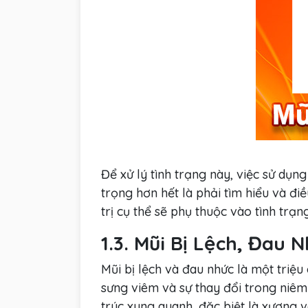
Để xử lý tình trạng này, việc sử dụn
trọng hơn hết là phải tìm hiểu và đ
trị cụ thể sẽ phụ thuộc vào tình trạ
1.3. Mũi Bị Lệch, Đau 
Mũi bị lệch và đau nhức là một triệu
sưng viêm và sự thay đổi trong niêm
trúc xung quanh, đặc biệt là xương v