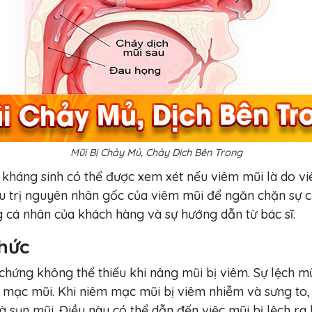
Mũi Bị Chảy Mủ, Chảy Dịch Bên Trong
g kháng sinh có thể được xem xét nếu viêm mũi là do v
iều trị nguyên nhân gốc của viêm mũi để ngăn chặn sự c
ng cá nhân của khách hàng và sự hướng dẫn từ bác sĩ.
Nhức
 chứng không thể thiếu khi nâng mũi bị viêm. Sự lệch 
 mạc mũi. Khi niêm mạc mũi bị viêm nhiễm và sưng to, 
à sụn mũi. Điều này có thể dẫn đến việc mũi bị lệch ra 