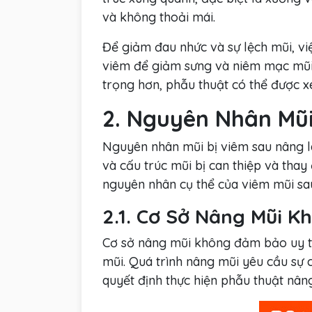
và không thoải mái.
Để giảm đau nhức và sự lệch mũi, việ
viêm để giảm sưng và niêm mạc mũi
trọng hơn, phẫu thuật có thể được xe
2. Nguyên Nhân Mũ
Nguyên nhân mũi bị viêm sau nâng l
và cấu trúc mũi bị can thiệp và thay
nguyên nhân cụ thể của viêm mũi sau
2.1. Cơ Sở Nâng Mũi 
Cơ sở nâng mũi không đảm bảo uy tí
mũi. Quá trình nâng mũi yêu cầu sự 
quyết định thực hiện phẫu thuật nân