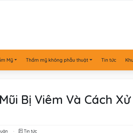
ẩm Mỹ
Thẩm mỹ không phẫu thuật
Tin tức
Kh
Mũi Bị Viêm Và Cách Xử
luận
·
Tin tức