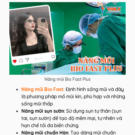
Nâng mũi Bio Fast Plus
Nâng mũi Bio Fast
:
Định hình sống mũi và đây
là phương pháp mổ mũi kín, phù hợp với những
sống mũi thấp
Nâng mũi sụn sườn
: Sử dụng sụn tự thân (sụn
tai, sụn sườn) để tạo độ mềm mại, tự nhiên và
hạn chế tối đa biến chứng.
Nâng mũi chuẩn Hàn
: Tạo dáng mũi chuẩn