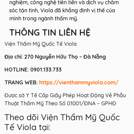
nghiệm, công nghệ tiên tiến và dịch vụ chăm
sóc tận tình, Viola đã khẳng định vị thế của
mình trong ngành thẩm mỹ.
THÔNG TIN LIÊN HỆ
Viện Thẩm Mỹ Quốc Tế Viola
Địa chỉ: 270 Nguyễn Hữu Thọ – Đà Nẵng
HOTLINE: 0901.133.733
TRANG WEB:
https://vienthammyviola.com/
Được sở Y Tế Cấp Giấy Phép Hoạt Động Về Phẫu
Thuật Thẩm Mỹ Theo Số 01001/ĐNA – GPHĐ
Theo dõi Viện Thẩm Mỹ Quốc
Tế Viola tại: