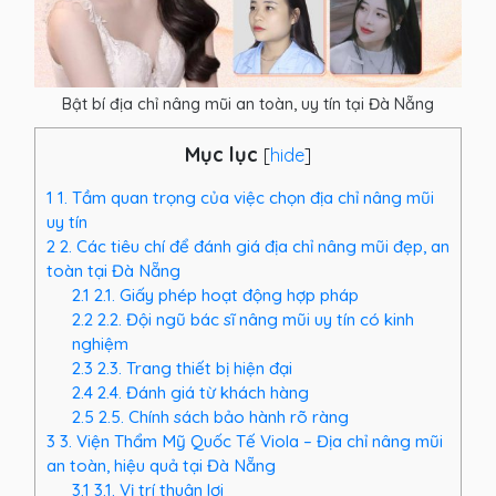
Bật bí địa chỉ nâng mũi an toàn, uy tín tại Đà Nẵng
Mục lục
[
hide
]
1
1. Tầm quan trọng của việc chọn địa chỉ nâng mũi
uy tín
2
2. Các tiêu chí để đánh giá địa chỉ nâng mũi đẹp, an
toàn tại Đà Nẵng
2.1
2.1. Giấy phép hoạt động hợp pháp
2.2
2.2. Đội ngũ bác sĩ nâng mũi uy tín có kinh
nghiệm
2.3
2.3. Trang thiết bị hiện đại
2.4
2.4. Đánh giá từ khách hàng
2.5
2.5. Chính sách bảo hành rõ ràng
3
3. Viện Thẩm Mỹ Quốc Tế Viola – Địa chỉ nâng mũi
an toàn, hiệu quả tại Đà Nẵng
3.1
3.1. Vị trí thuận lợi