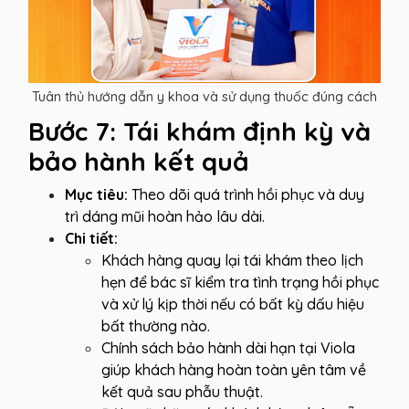
Tuân thủ hướng dẫn y khoa và sử dụng thuốc đúng cách
Bước 7: Tái khám định kỳ và
bảo hành kết quả
Mục tiêu:
Theo dõi quá trình hồi phục và duy
trì dáng mũi hoàn hảo lâu dài.
Chi tiết:
Khách hàng quay lại tái khám theo lịch
hẹn để bác sĩ kiểm tra tình trạng hồi phục
và xử lý kịp thời nếu có bất kỳ dấu hiệu
bất thường nào.
Chính sách bảo hành dài hạn tại Viola
giúp khách hàng hoàn toàn yên tâm về
kết quả sau phẫu thuật.