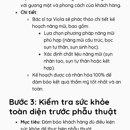
với gương mặt và phong cách của khách hàng.
Chi tiết:
Bác sĩ tại Viola sẽ phác thảo chi tiết kế
hoạch nâng mũi, bao gồm:
Lựa chọn phương pháp nâng mũi
phù hợp (nâng mũi cấu trúc, bọc
sụn tự thân, sụn sinh học).
Xác định chất liệu nâng mũi (sụn
nhân tạo, sụn tự thân hoặc kết
hợp).
Kế hoạch được cá nhân hóa 100% để
đảm bảo kết quả thẩm mỹ tốt nhất và an
toàn.
Bước 3: Kiểm tra sức khỏe
toàn diện trước phẫu thuật
Mục tiêu:
Đảm bảo khách hàng đủ điều kiện
sức khỏe để thực hiện phẫu thuật.