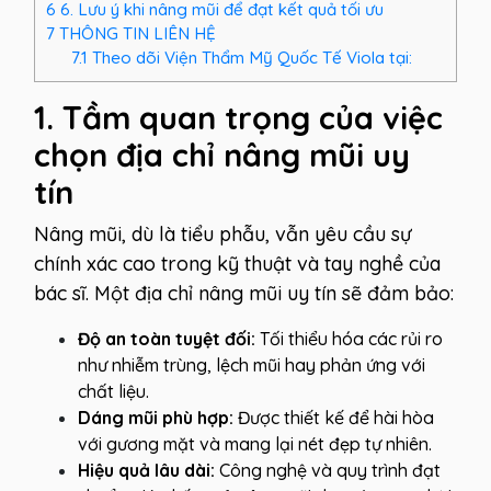
6
6. Lưu ý khi nâng mũi để đạt kết quả tối ưu
7
THÔNG TIN LIÊN HỆ
7.1
Theo dõi Viện Thẩm Mỹ Quốc Tế Viola tại:
1. Tầm quan trọng của việc
chọn địa chỉ nâng mũi uy
tín
Nâng mũi, dù là tiểu phẫu, vẫn yêu cầu sự
chính xác cao trong kỹ thuật và tay nghề của
bác sĩ. Một địa chỉ nâng mũi uy tín sẽ đảm bảo:
Độ an toàn tuyệt đối:
Tối thiểu hóa các rủi ro
như nhiễm trùng, lệch mũi hay phản ứng với
chất liệu.
Dáng mũi phù hợp:
Được thiết kế để hài hòa
với gương mặt và mang lại nét đẹp tự nhiên.
Hiệu quả lâu dài:
Công nghệ và quy trình đạt