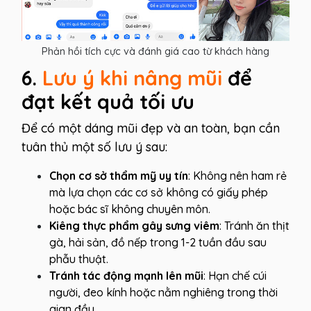
Phản hồi tích cực và đánh giá cao từ khách hàng
6.
Lưu ý khi nâng mũi
để
đạt kết quả tối ưu
Để có một dáng mũi đẹp và an toàn, bạn cần
tuân thủ một số lưu ý sau:
Chọn cơ sở thẩm mỹ uy tín
: Không nên ham rẻ
mà lựa chọn các cơ sở không có giấy phép
hoặc bác sĩ không chuyên môn.
Kiêng thực phẩm gây sưng viêm
: Tránh ăn thịt
gà, hải sản, đồ nếp trong 1-2 tuần đầu sau
phẫu thuật.
Tránh tác động mạnh lên mũi
: Hạn chế cúi
người, đeo kính hoặc nằm nghiêng trong thời
gian đầu.