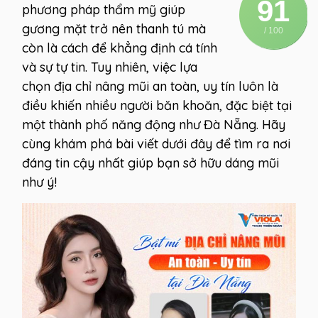
91
phương pháp thẩm mỹ giúp
gương mặt trở nên thanh tú mà
/ 100
còn là cách để khẳng định cá tính
và sự tự tin. Tuy nhiên, việc lựa
chọn địa chỉ nâng mũi an toàn, uy tín luôn là
điều khiến nhiều người băn khoăn, đặc biệt tại
một thành phố năng động như Đà Nẵng. Hãy
cùng khám phá bài viết dưới đây để tìm ra nơi
đáng tin cậy nhất giúp bạn sở hữu dáng mũi
như ý!