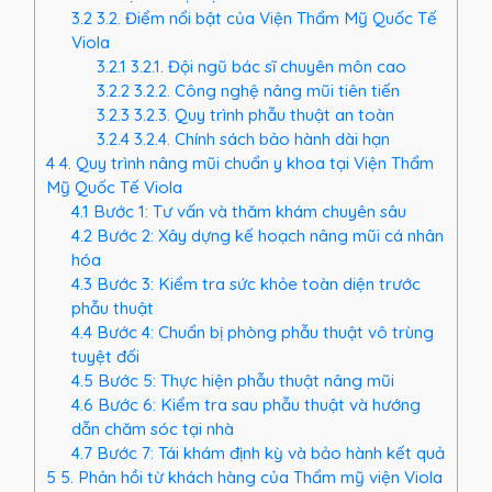
3.2
3.2. Điểm nổi bật của Viện Thẩm Mỹ Quốc Tế
Viola
3.2.1
3.2.1. Đội ngũ bác sĩ chuyên môn cao
3.2.2
3.2.2. Công nghệ nâng mũi tiên tiến
3.2.3
3.2.3. Quy trình phẫu thuật an toàn
3.2.4
3.2.4. Chính sách bảo hành dài hạn
4
4. Quy trình nâng mũi chuẩn y khoa tại Viện Thẩm
Mỹ Quốc Tế Viola
4.1
Bước 1: Tư vấn và thăm khám chuyên sâu
4.2
Bước 2: Xây dựng kế hoạch nâng mũi cá nhân
hóa
4.3
Bước 3: Kiểm tra sức khỏe toàn diện trước
phẫu thuật
4.4
Bước 4: Chuẩn bị phòng phẫu thuật vô trùng
tuyệt đối
4.5
Bước 5: Thực hiện phẫu thuật nâng mũi
4.6
Bước 6: Kiểm tra sau phẫu thuật và hướng
dẫn chăm sóc tại nhà
4.7
Bước 7: Tái khám định kỳ và bảo hành kết quả
5
5. Phản hồi từ khách hàng của Thẩm mỹ viện Viola