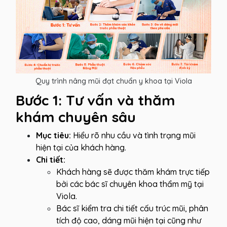
Quy trình nâng mũi đạt chuẩn y khoa tại Viola
Bước 1: Tư vấn và thăm
khám chuyên sâu
Mục tiêu:
Hiểu rõ nhu cầu và tình trạng mũi
hiện tại của khách hàng.
Chi tiết:
Khách hàng sẽ được thăm khám trực tiếp
bởi các bác sĩ chuyên khoa thẩm mỹ tại
Viola.
Bác sĩ kiểm tra chi tiết cấu trúc mũi, phân
tích độ cao, dáng mũi hiện tại cũng như