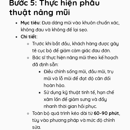
Bước 5: Thực hiện phẫu
thuật nâng mũi
Mục tiêu:
Đưa dáng mũi vào khuôn chuẩn xác,
không đau và không để lại sẹo.
Chi tiết:
Trước khi bắt đầu, khách hàng được gây
tê cục bộ để giảm cảm giác đau đớn.
Bác sĩ thực hiện nâng mũi theo kế hoạch
đã định sẵn:
Điều chỉnh sống mũi, đầu mũi, trụ
mũi và lỗ mũi để đạt độ cân đối
hoàn hảo.
Sử dụng kỹ thuật tinh tế, hạn chế
xâm lấn để giảm sưng và đẩy
nhanh thời gian hồi phục.
Toàn bộ quá trình kéo dài từ
60-90 phút
,
tùy vào phương pháp và mức độ chỉnh
sửa.