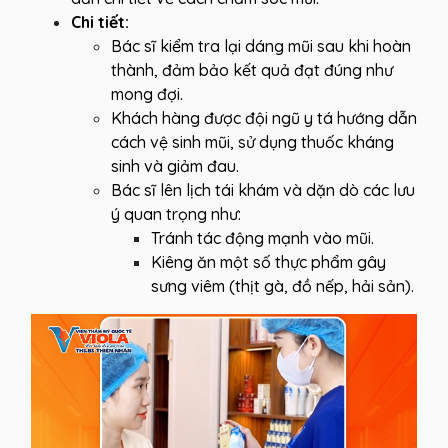
Chi tiết:
Bác sĩ kiểm tra lại dáng mũi sau khi hoàn
thành, đảm bảo kết quả đạt đúng như
mong đợi.
Khách hàng được đội ngũ y tá hướng dẫn
cách vệ sinh mũi, sử dụng thuốc kháng
sinh và giảm đau.
Bác sĩ lên lịch tái khám và dặn dò các lưu
ý quan trọng như:
Tránh tác động mạnh vào mũi.
Kiêng ăn một số thực phẩm gây
sưng viêm (thịt gà, đồ nếp, hải sản).