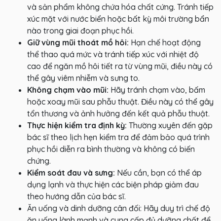
và sản phẩm không chứa hóa chất cứng. Tránh tiếp
xúc mặt với nước biển hoặc bất kỳ môi trường bẩn
nào trong giai đoạn phục hồi.
Giữ vùng mũi thoát mồ hôi:
Hạn chế hoạt động
thể thao quá mức và tránh tiếp xúc với nhiệt độ
cao để ngăn mồ hôi tiết ra từ vùng mũi, điều này có
thể gây viêm nhiễm và sưng to.
Không chạm vào mũi:
Hãy tránh chạm vào, bấm
hoặc xoay mũi sau phẫu thuật. Điều này có thể gây
tổn thương và ảnh hưởng đến kết quả phẫu thuật.
Thực hiện kiểm tra định kỳ:
Thường xuyên đến gặp
bác sĩ theo lịch hẹn kiểm tra để đảm bảo quá trình
phục hồi diễn ra bình thường và không có biến
chứng.
Kiểm soát đau và sưng:
Nếu cần, bạn có thể áp
dụng lạnh và thực hiện các biện pháp giảm đau
theo hướng dẫn của bác sĩ.
Ăn uống và dinh dưỡng cân đối: Hãy duy trì chế độ
ăn uống lành mạnh và cung cấp đủ dưỡng chất để