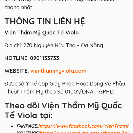
chóng nhất.
THÔNG TIN LIÊN HỆ
Viện Thẩm Mỹ Quốc Tế Viola
Địa chỉ: 270 Nguyễn Hữu Thọ – Đà Nẵng
HOTLINE:
0901133733
WEBSITE:
vienthammyviola.com
Được sở Y Tế Cấp Giấy Phép Hoạt Động Về Phẫu
Thuật Thẩm Mỹ theo Số 01001/ĐNA – GPHĐ
Theo dõi Viện Thẩm Mỹ Quốc
Tế Viola tại:
FANPAGE:
https://www.facebook.com/VienThamM