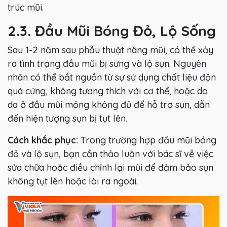
trúc mũi.
2.3. Đầu Mũi Bóng Đỏ, Lộ Sống
Sau 1-2 năm sau phẫu thuật nâng mũi, có thể xảy
ra tình trạng đầu mũi bị sưng và lộ sụn. Nguyên
nhân có thể bắt nguồn từ sự sử dụng chất liệu độn
quá cứng, không tương thích với cơ thể, hoặc do
da ở đầu mũi mỏng không đủ để hỗ trợ sụn, dẫn
đến hiện tượng sụn bị tụt lên.
Cách khắc phục:
Trong trường hợp đầu mũi bóng
đỏ và lộ sụn, bạn cần thảo luận với bác sĩ về việc
sửa chữa hoặc điều chỉnh lại mũi để đảm bảo sụn
không tụt lên hoặc lòi ra ngoài.