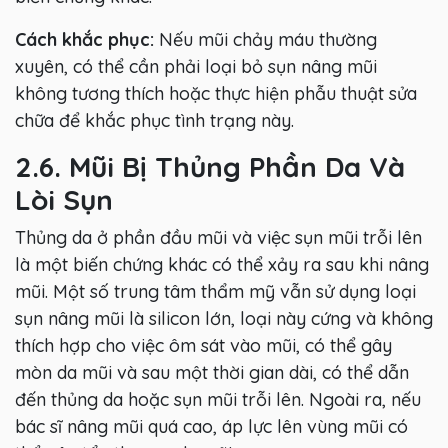
Cách khắc phục:
Nếu mũi chảy máu thường
xuyên, có thể cần phải loại bỏ sụn nâng mũi
không tương thích hoặc thực hiện phẫu thuật sửa
chữa để khắc phục tình trạng này.
2.6. Mũi Bị Thủng Phần Da Và
Lòi Sụn
Thủng da ở phần đầu mũi và việc sụn mũi trỗi lên
là một biến chứng khác có thể xảy ra sau khi nâng
mũi. Một số trung tâm thẩm mỹ vẫn sử dụng loại
sụn nâng mũi là silicon lớn, loại này cứng và không
thích hợp cho việc ôm sát vào mũi, có thể gây
mòn da mũi và sau một thời gian dài, có thể dẫn
đến thủng da hoặc sụn mũi trỗi lên. Ngoài ra, nếu
bác sĩ nâng mũi quá cao, áp lực lên vùng mũi có