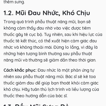
thêm sưng.
1.2. Mũi Đau Nhức, Khó Chịu
Trong quá trình phẫu thuật nâng mũi, bạn sẽ
không cảm thấy đau nhờ vào việc được tiêm
thuốc gây tê cục bộ. Tuy nhiên, sau khi hiệu lực của
thuốc tê kết thúc, có thể xuất hiện cảm giác đau
nhức và không thoải mái. Đừng lo lắng, vì đây là
những hiện tượng bình thường sau phẫu thuật
nâng mũi và thường sẽ giảm dần theo thời gian.
Cách khắc phục:
Đau nhức là một phản ứng tự
nhiên sau phẫu thuật nâng mũi. Bác sĩ sẽ kê toa
thuốc giảm đau để giúp bạn thoát khỏi cảm giác
khó chịu. Hãy tuân thủ lịch trình và liều lượng của
thuốc theo hướng dẫn của bác sĩ.