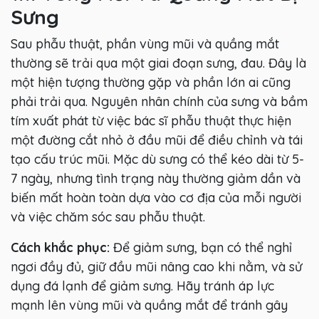
Sưng
Sau phẫu thuật, phần vùng mũi và quầng mắt
thường sẽ trải qua một giai đoạn sưng, đau. Đây là
một hiện tượng thường gặp và phần lớn ai cũng
phải trải qua. Nguyên nhân chính của sưng và bầm
tím xuất phát từ việc bác sĩ phẫu thuật thực hiện
một đường cắt nhỏ ở đầu mũi để điều chỉnh và tái
tạo cấu trúc mũi. Mặc dù sưng có thể kéo dài từ 5-
7 ngày, nhưng tình trạng này thường giảm dần và
biến mất hoàn toàn dựa vào cơ địa của mỗi người
và việc chăm sóc sau phẫu thuật.
Cách khắc phục:
Để giảm sưng, bạn có thể nghỉ
ngơi đầy đủ, giữ đầu mũi nâng cao khi nằm, và sử
dụng đá lạnh để giảm sưng. Hãy tránh áp lực
mạnh lên vùng mũi và quầng mắt để tránh gây