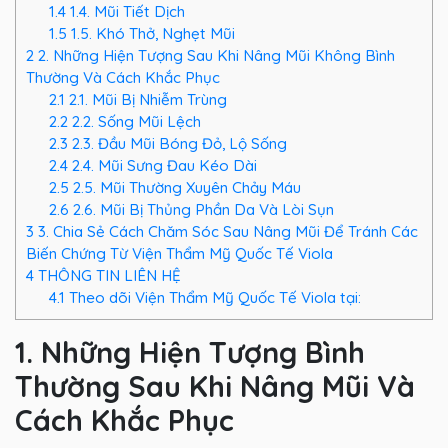
1.4
1.4. Mũi Tiết Dịch
1.5
1.5. Khó Thở, Nghẹt Mũi
2
2. Những Hiện Tượng Sau Khi Nâng Mũi Không Bình
Thường Và Cách Khắc Phục
2.1
2.1. Mũi Bị Nhiễm Trùng
2.2
2.2. Sống Mũi Lệch
2.3
2.3. Đầu Mũi Bóng Đỏ, Lộ Sống
2.4
2.4. Mũi Sưng Đau Kéo Dài
2.5
2.5. Mũi Thường Xuyên Chảy Máu
2.6
2.6. Mũi Bị Thủng Phần Da Và Lòi Sụn
3
3. Chia Sẻ Cách Chăm Sóc Sau Nâng Mũi Để Tránh Các
Biến Chứng Từ Viện Thẩm Mỹ Quốc Tế Viola
4
THÔNG TIN LIÊN HỆ
4.1
Theo dõi Viện Thẩm Mỹ Quốc Tế Viola tại:
1. Những Hiện Tượng Bình
Thường Sau Khi Nâng Mũi Và
Cách Khắc Phục