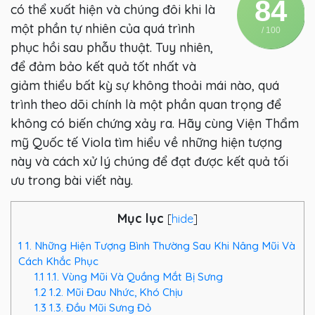
84
có thể xuất hiện và chúng đôi khi là
một phần tự nhiên của quá trình
/ 100
phục hồi sau phẫu thuật. Tuy nhiên,
để đảm bảo kết quả tốt nhất và
giảm thiểu bất kỳ sự không thoải mái nào, quá
trình theo dõi chính là một phần quan trọng để
không có biến chứng xảy ra. Hãy cùng Viện Thẩm
mỹ Quốc tế Viola tìm hiểu về những hiện tượng
này và cách xử lý chúng để đạt được kết quả tối
ưu trong bài viết này.
Mục lục
[
hide
]
1
1. Những Hiện Tượng Bình Thường Sau Khi Nâng Mũi Và
Cách Khắc Phục
1.1
1.1. Vùng Mũi Và Quầng Mắt Bị Sưng
1.2
1.2. Mũi Đau Nhức, Khó Chịu
1.3
1.3. Đầu Mũi Sưng Đỏ