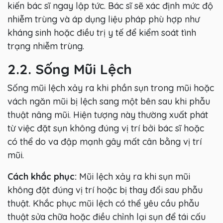
kiến bác sĩ ngay lập tức. Bác sĩ sẽ xác định mức độ
nhiễm trùng và áp dụng liệu pháp phù hợp như
kháng sinh hoặc điều trị y tế để kiểm soát tình
trạng nhiễm trùng.
2.2. Sống Mũi Lệch
Sống mũi lệch xảy ra khi phần sụn trong mũi hoặc
vách ngăn mũi bị lệch sang một bên sau khi phẫu
thuật nâng mũi. Hiện tượng này thường xuất phát
từ việc đặt sụn không đúng vị trí bởi bác sĩ hoặc
có thể do va đập mạnh gây mất cân bằng vị trí
mũi.
Cách khắc phục:
Mũi lệch xảy ra khi sụn mũi
không đặt đúng vị trí hoặc bị thay đổi sau phẫu
thuật. Khắc phục mũi lệch có thể yêu cầu phẫu
thuật sửa chữa hoặc điều chỉnh lại sụn để tái cấu