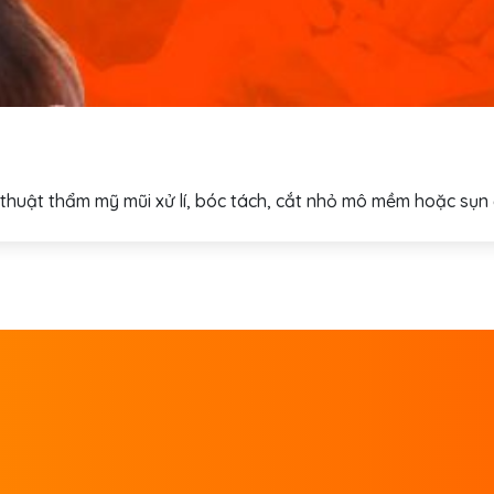
thuật thẩm mỹ mũi xử lí, bóc tách, cắt nhỏ mô mềm hoặc sụn đ