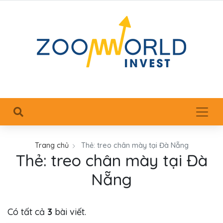
Trang chủ
Thẻ:
treo chân mày tại Đà Nẵng
Thẻ:
treo chân mày tại Đà
Nẵng
Có tất cả
3
bài viết.