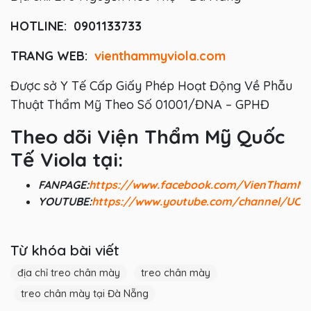
HOTLINE:
0901133733
TRANG WEB:
vienthammyviola.com
Được sở Y Tế Cấp Giấy Phép Hoạt Động Về Phẫu
Thuật Thẩm Mỹ Theo Số 01001/ĐNA – GPHĐ
Theo dõi Viện Thẩm Mỹ Quốc
Tế Viola tại:
FANPAGE:
https://www.facebook.com/VienThamM
YOUTUBE:
https://www.youtube.com/channel/UC
Từ khóa bài viết
địa chỉ treo chân mày
treo chân mày
treo chân mày tại Đà Nẵng