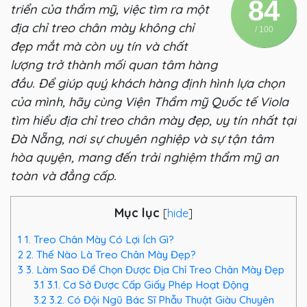
84
triển của thẩm mỹ, việc tìm ra một
địa chỉ treo chân mày không chỉ
/ 100
đẹp mắt mà còn uy tín và chất
lượng trở thành mối quan tâm hàng
đầu. Để giúp quý khách hàng định hình lựa chọn
của mình, hãy cùng Viện Thẩm mỹ Quốc tế Viola
tìm hiểu địa chỉ treo chân mày đẹp, uy tín nhất tại
Đà Nẵng, nơi sự chuyên nghiệp và sự tận tâm
hòa quyện, mang đến trải nghiệm thẩm mỹ an
toàn và đẳng cấp.
Mục lục
[
hide
]
1
1. Treo Chân Mày Có Lợi Ích Gì?
2
2. Thế Nào Là Treo Chân Mày Đẹp?
3
3. Làm Sao Để Chọn Được Địa Chỉ Treo Chân Mày Đẹp
3.1
3.1. Cơ Sở Được Cấp Giấy Phép Hoạt Động
3.2
3.2. Có Đội Ngũ Bác Sĩ Phẫu Thuật Giàu Chuyên