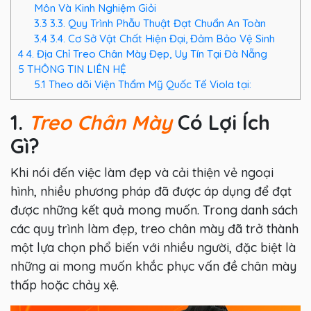
Môn Và Kinh Nghiệm Giỏi
3.3
3.3. Quy Trình Phẫu Thuật Đạt Chuẩn An Toàn
3.4
3.4. Cơ Sở Vật Chất Hiện Đại, Đảm Bảo Vệ Sinh
4
4. Địa Chỉ Treo Chân Mày Đẹp, Uy Tín Tại Đà Nẵng
5
THÔNG TIN LIÊN HỆ
5.1
Theo dõi Viện Thẩm Mỹ Quốc Tế Viola tại:
1.
Treo Chân Mày
Có Lợi Ích
Gì?
Khi nói đến việc làm đẹp và cải thiện vẻ ngoại
hình, nhiều phương pháp đã được áp dụng để đạt
được những kết quả mong muốn. Trong danh sách
các quy trình làm đẹp, treo chân mày đã trở thành
một lựa chọn phổ biến với nhiều người, đặc biệt là
những ai mong muốn khắc phục vấn đề chân mày
thấp hoặc chảy xệ.