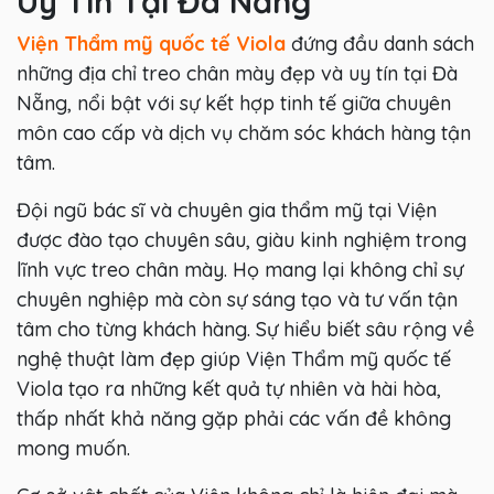
Uy Tín Tại Đà Nẵng
Viện Thẩm mỹ quốc tế Viola
đứng đầu danh sách
những địa chỉ treo chân mày đẹp và uy tín tại Đà
Nẵng, nổi bật với sự kết hợp tinh tế giữa chuyên
môn cao cấp và dịch vụ chăm sóc khách hàng tận
tâm.
Đội ngũ bác sĩ và chuyên gia thẩm mỹ tại Viện
được đào tạo chuyên sâu, giàu kinh nghiệm trong
lĩnh vực treo chân mày. Họ mang lại không chỉ sự
chuyên nghiệp mà còn sự sáng tạo và tư vấn tận
tâm cho từng khách hàng. Sự hiểu biết sâu rộng về
nghệ thuật làm đẹp giúp Viện Thẩm mỹ quốc tế
Viola tạo ra những kết quả tự nhiên và hài hòa,
thấp nhất khả năng gặp phải các vấn đề không
mong muốn.