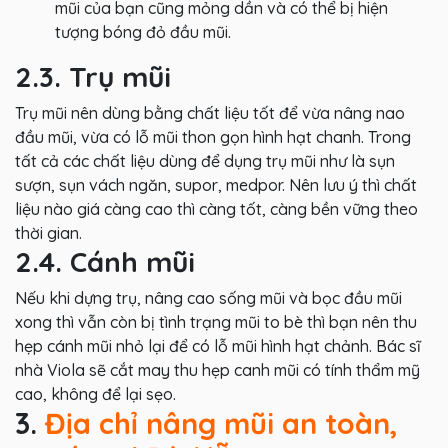
mũi của bạn cũng mỏng dần và có thể bị hiện
tượng bóng đỏ đầu mũi.
2.3. Trụ mũi
Trụ mũi nên dùng bằng chất liệu tốt để vừa nâng nao
đầu mũi, vừa có lỗ mũi thon gọn hình hạt chanh. Trong
tất cả các chất liệu dùng để dụng trụ mũi như là sụn
sượn, sụn vách ngăn, supor, medpor. Nên lưu ý thì chất
liệu nào giá càng cao thì càng tốt, càng bền vững theo
thời gian.
2.4. Cánh mũi
Nếu khi dựng trụ, nâng cao sống mũi và bọc đầu mũi
xong thì vẫn còn bị tình trạng mũi to bè thì bạn nên thu
hẹp cánh mũi nhỏ lại để có lỗ mũi hình hạt chảnh. Bác sĩ
nhà Viola sẽ cắt may thu hẹp canh mũi có tính thẩm mỹ
cao, không để lại sẹo.
3.
Địa chỉ nâng mũi an toàn,