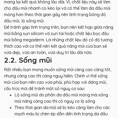
mang lại kết quả không lâu dài. Vì, chất liệu này sẽ làm
cho đầu mũi nhanh co kéo lại và có thể làm da đầu mũi
mỏng hơn theo thời gian gây nên tình trạng bóng đỏ
đầu mũi, lộ sống mũi.
Để tránh gặp tình trạng trên, bạn nên kết hợp giữa nâng
mũi bằng sụn silicom và sụn tai hoặc chất liệu bọc đầu
mũi bằng megaderm. Là những chất liệu đó có độ tương
thích cao với cơ thể nên kết quả nâng mũi của bạn sẽ
vừa đẹp, vừa an toàn, vừa duy trì lâu dài nữa.
2.2. Sống mũi
Rất nhiều bạn mong muốn sống mũi càng cao càng tốt,
nhưng càng cao thì càng nguy hiểm. Chính vì thế sống
mũi của bạn nên cao vừa phải, phù hợp với dáng mũi,
cấu trúc mũi để tránh một số nguy cơ sau:
Lộ sống mũi do phần da đầu mũi mỏng mà sống
mũi nâng càng cao thì có nguy cơ lộ sống
Theo thời gian da mũi sẽ bị kéo căng làm cho các
mạch máu bị chèn ép dẫn đến tình trạng da đầu