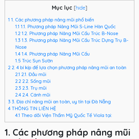
Mục lục
[
hide
]
1
1. Các phương pháp nâng mũi phổ biến
1.1
1.1. Phương pháp Nâng Mũi S-Line Hàn Quốc
1.2
1.2. Phương pháp Nâng Mũi Cấu Trúc B-Nose
1.3
1.3. Phương pháp Nâng Mũi Cấu Trúc Dựng Trụ B-
Nose
1.4
1.4. Phương pháp Nâng Mũi Cấu
1.5
Trúc Sụn Sườn
2
2. 4 bí kíp để lựa chọn phương pháp nâng mũi an toàn
2.1
2.1. Đầu mũi
2.2
2.2. Sống mũi
2.3
2.3. Trụ mũi
2.4
2.4. Cánh mũi
3
3. Địa chỉ nâng mũi an toàn, uy tín tại Đà Nẵng
4
THÔNG TIN LIÊN HỆ
4.1
Theo dõi Viện Thẩm Mỹ Quốc Tế Viola tại:
1. Các phương pháp nâng mũi