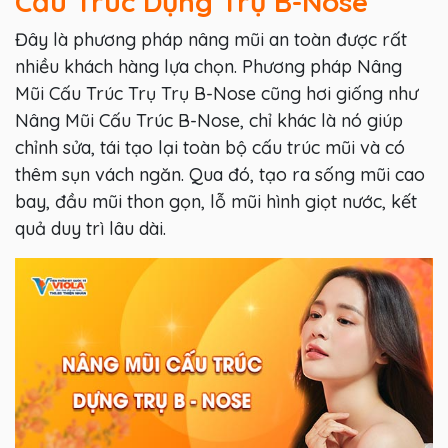
Cấu Trúc Dựng Trụ B-Nose
Đây là phương pháp nâng mũi an toàn được rất
nhiều khách hàng lựa chọn. Phương pháp Nâng
Mũi Cấu Trúc Trụ Trụ B-Nose cũng hơi giống như
Nâng Mũi Cấu Trúc B-Nose, chỉ khác là nó giúp
chỉnh sửa, tái tạo lại toàn bộ cấu trúc mũi và có
thêm sụn vách ngăn. Qua đó, tạo ra sống mũi cao
bay, đầu mũi thon gọn, lỗ mũi hình giọt nước, kết
quả duy trì lâu dài.